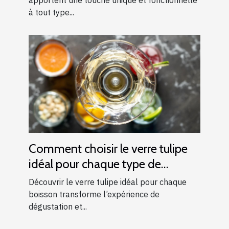
apportent une touche unique et fonctionnelle
à tout type...
Comment choisir le verre tulipe
idéal pour chaque type de
boisson ?
Découvrir le verre tulipe idéal pour chaque
boisson transforme l’expérience de
dégustation et...