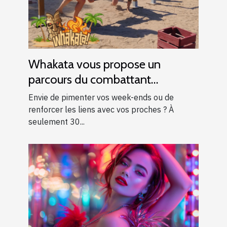
Whakata vous propose un
parcours du combattant
d’exception près d’Aix-en-
Envie de pimenter vos week-ends ou de
Provence !
renforcer les liens avec vos proches ? À
seulement 30...