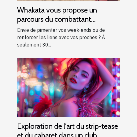
Whakata vous propose un
parcours du combattant
d’exception près d’Aix-en-
Envie de pimenter vos week-ends ou de
Provence !
renforcer les liens avec vos proches ? À
seulement 30...
Exploration de l'art du strip-tease
et du cabaret dans un club