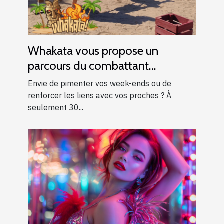
Whakata vous propose un
parcours du combattant
d’exception près d’Aix-en-
Envie de pimenter vos week-ends ou de
Provence !
renforcer les liens avec vos proches ? À
seulement 30...