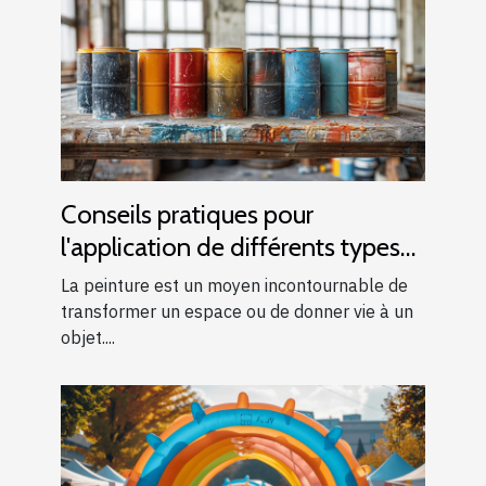
Conseils pratiques pour
l'application de différents types
de peintures
La peinture est un moyen incontournable de
transformer un espace ou de donner vie à un
objet....