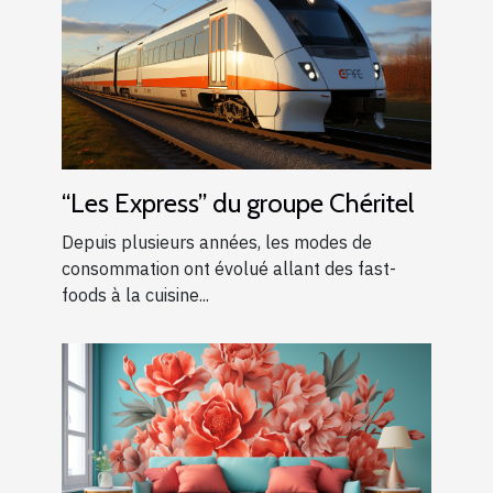
“Les Express” du groupe Chéritel
Depuis plusieurs années, les modes de
consommation ont évolué allant des fast-
foods à la cuisine...