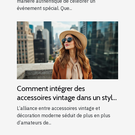
manière authentique de célébrer un
événement spécial. Que...
Comment intégrer des
accessoires vintage dans un style
moderne ?
L’alliance entre accessoires vintage et
décoration moderne séduit de plus en plus
d’amateurs de...