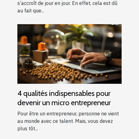
s’accroît de jour en jour. En effet, cela est dû
au fait que...
4 qualités indispensables pour
devenir un micro entrepreneur
Pour être un entrepreneur, personne ne vient
au monde avec ce talent. Mais, vous devez
plus tôt...