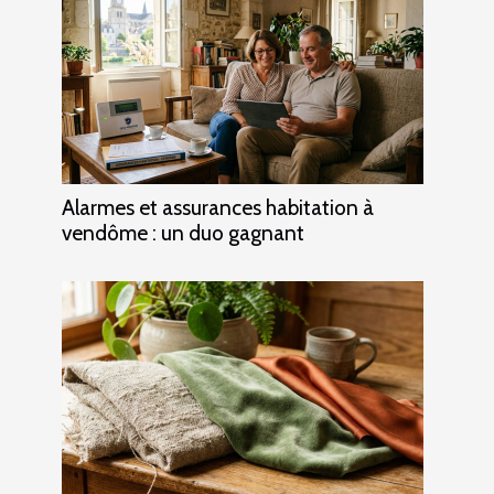
Alarmes et assurances habitation à
vendôme : un duo gagnant