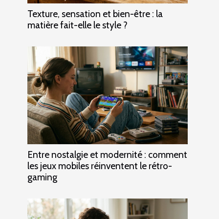
Texture, sensation et bien-être : la
matière fait-elle le style ?
Entre nostalgie et modernité : comment
les jeux mobiles réinventent le rétro-
gaming