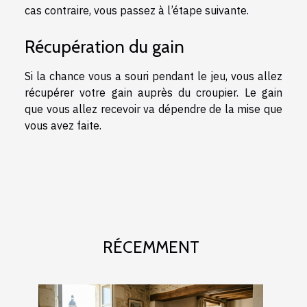
cas contraire, vous passez à l’étape suivante.
Récupération du gain
Si la chance vous a souri pendant le jeu, vous allez
récupérer votre gain auprès du croupier. Le gain
que vous allez recevoir va dépendre de la mise que
vous avez faite.
RÉCEMMENT