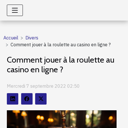
Accueil
Divers
Comment jouer à la roulette au casino en ligne ?
Comment jouer à la roulette au
casino en ligne ?
Mercredi 7 septembre 2022 02:50