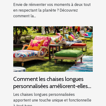
romantiques ?
Envie de réinventer vos moments à deux tout
en respectant la planète ? Découvrez
comment la...
Comment les chaises longues
personnalisées améliorent-elles
les événements ?
Les chaises longues personnalisées
apportent une touche unique et fonctionnelle
à tout type...