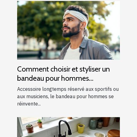
Comment choisir et styliser un
bandeau pour hommes
modernes ?
Accessoire longtemps réservé aux sportifs ou
aux musiciens, le bandeau pour hommes se
réinvente...