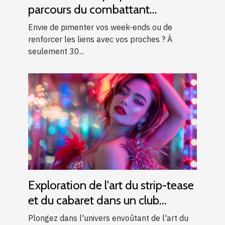
parcours du combattant
d’exception près d’Aix-en-
Envie de pimenter vos week-ends ou de
Provence !
renforcer les liens avec vos proches ? À
seulement 30...
Exploration de l'art du strip-tease
et du cabaret dans un club
moderne
Plongez dans l'univers envoûtant de l'art du