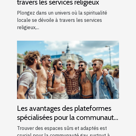
travers les services religieux
Plongez dans un univers où la spiritualité
locale se dévoile à travers les services
religieux,...
Les avantages des plateformes
spécialisées pour la communauté
gay
Trouver des espaces sûrs et adaptés est
crucial pour la communauté gay, surtout à