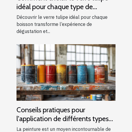
idéal pour chaque type de
boisson ?
Découvrir le verre tulipe idéal pour chaque
boisson transforme l’expérience de
dégustation et...
Conseils pratiques pour
l'application de différents types
de peintures
La peinture est un moyen incontournable de