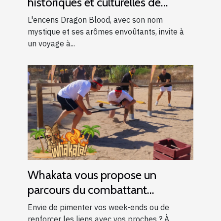
historiques et culturelles de
l'encens Dragon Blood
L'encens Dragon Blood, avec son nom
mystique et ses arômes envoûtants, invite à
un voyage à...
Whakata vous propose un
parcours du combattant
d’exception près d’Aix-en-
Envie de pimenter vos week-ends ou de
Provence !
renforcer les liens avec vos proches ? À