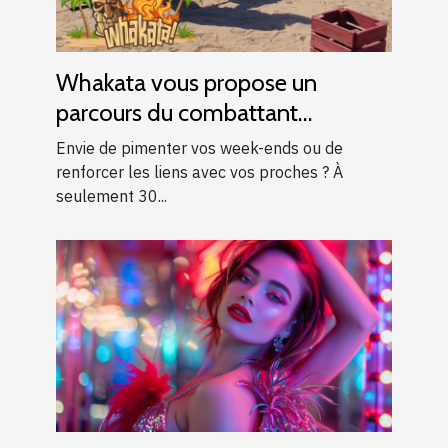
Whakata vous propose un
parcours du combattant
d’exception près d’Aix-en-
Envie de pimenter vos week-ends ou de
Provence !
renforcer les liens avec vos proches ? À
seulement 30...