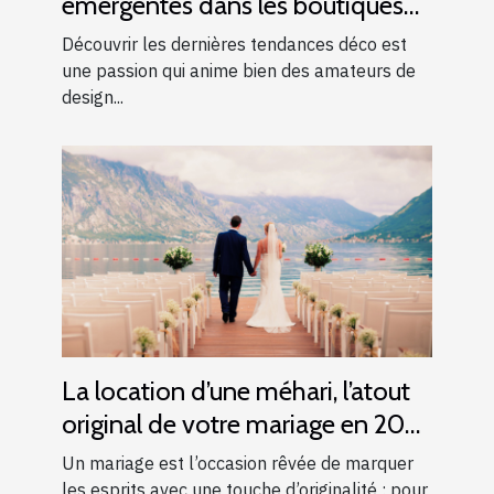
émergentes dans les boutiques
locales
Découvrir les dernières tendances déco est
une passion qui anime bien des amateurs de
design...
La location d’une méhari, l’atout
original de votre mariage en 2025
!
Un mariage est l’occasion rêvée de marquer
les esprits avec une touche d’originalité ; pour