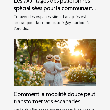
Les avantages des plateformes
spécialisées pour la communauté
gay
Trouver des espaces sûrs et adaptés est
crucial pour la communauté gay, surtout à
l’ère du...
Comment la mobilité douce peut
transformer vos escapades
romantiques ?
Envie de réinventer vos moments à deux tout