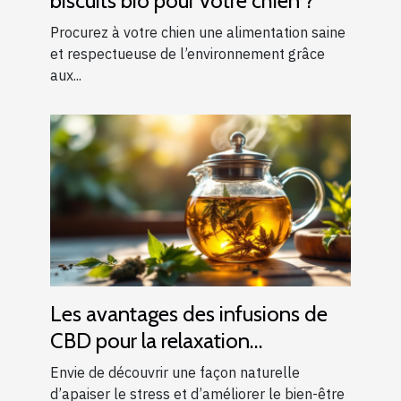
biscuits bio pour votre chien ?
Procurez à votre chien une alimentation saine
et respectueuse de l’environnement grâce
aux...
Les avantages des infusions de
CBD pour la relaxation
quotidienne
Envie de découvrir une façon naturelle
d’apaiser le stress et d’améliorer le bien-être