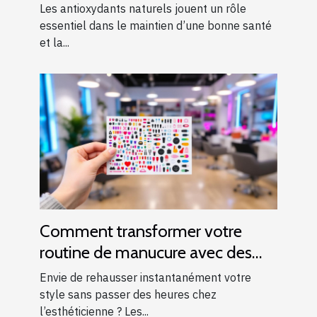
alimentation quotidienne
Les antioxydants naturels jouent un rôle
essentiel dans le maintien d’une bonne santé
et la...
Comment transformer votre
routine de manucure avec des
autocollants pour ongles ?
Envie de rehausser instantanément votre
style sans passer des heures chez
l’esthéticienne ? Les...