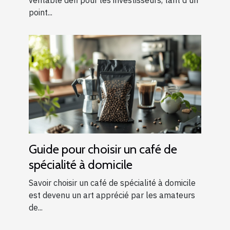
investisseurs
véritable défi pour les investisseurs, tant d'un
point...
Guide pour choisir un café de
spécialité à domicile
Savoir choisir un café de spécialité à domicile
est devenu un art apprécié par les amateurs
de...