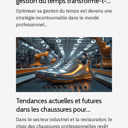
gestion du temps transforme-t-
elle votre efficacité
Optimiser sa gestion du temps est devenu une
professionnelle ?
stratégie incontournable dans le monde
professionnel...
Tendances actuelles et futures
dans les chaussures pour
l'industrie et la restauration
Dans le secteur industriel et la restauration, le
choix des chaussures professionnelles revêt