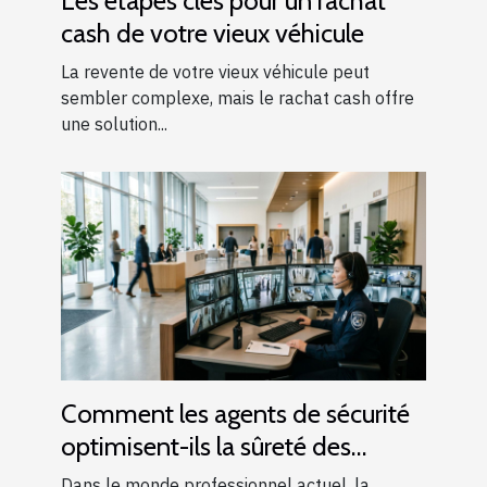
Les étapes clés pour un rachat
cash de votre vieux véhicule
La revente de votre vieux véhicule peut
sembler complexe, mais le rachat cash offre
une solution...
Comment les agents de sécurité
optimisent-ils la sûreté des
entreprises ?
Dans le monde professionnel actuel, la