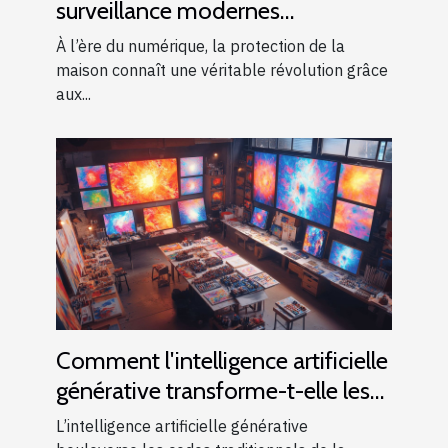
surveillance modernes
renforcent-ils la sécurité
À l’ère du numérique, la protection de la
domestique ?
maison connaît une véritable révolution grâce
aux...
Comment l'intelligence artificielle
générative transforme-t-elle les
industries créatives ?
L’intelligence artificielle générative