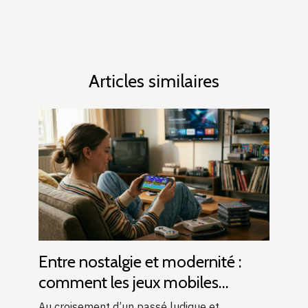
Articles similaires
Entre nostalgie et modernité :
comment les jeux mobiles
réinventent le rétro-gaming
Au croisement d’un passé ludique et