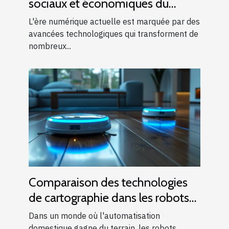
sociaux et économiques du
machine learning
L'ère numérique actuelle est marquée par des
avancées technologiques qui transforment de
nombreux...
Comparaison des technologies
de cartographie dans les robots
nettoyeurs
Dans un monde où l'automatisation
domestique gagne du terrain, les robots