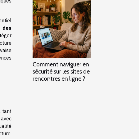
giques
entiel
é des
téger
cture
vaise
ences
Comment naviguer en
sécurité sur les sites de
rencontres en ligne ?
, tant
e avec
alité
ture.