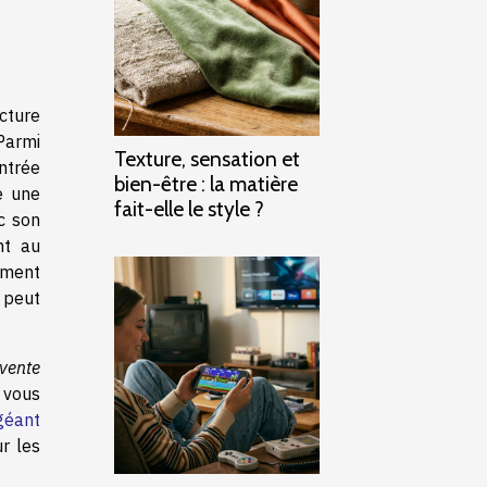
cture
Parmi
Texture, sensation et
ntrée
bien-être : la matière
e une
fait-elle le style ?
c son
nt au
tement
peut
 vente
 vous
géant
r les