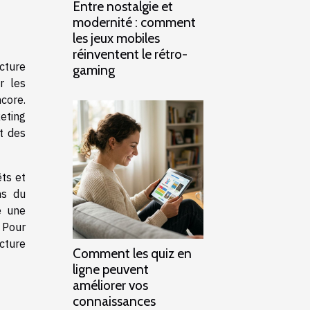
Entre nostalgie et
modernité : comment
les jeux mobiles
réinventent le rétro-
cture
gaming
r les
ncore.
eting
t des
ts et
ns du
e une
 Pour
ucture
Comment les quiz en
ligne peuvent
améliorer vos
connaissances