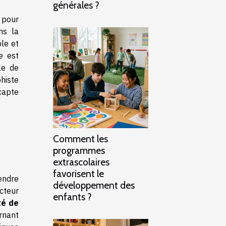
générales ?
 pour
ns la
ble et
e est
le de
histe
capte
Comment les
programmes
extrascolaires
favorisent le
endre
développement des
cteur
enfants ?
ité de
rnant