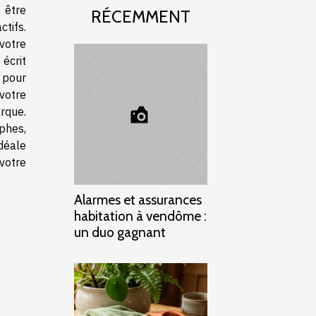
t être
RÉCEMMENT
ctifs.
votre
écrit
 pour
votre
rque.
phes,
déale
votre
Alarmes et assurances
habitation à vendôme :
un duo gagnant
s