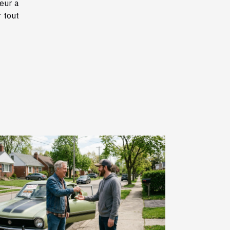
seur a
 tout