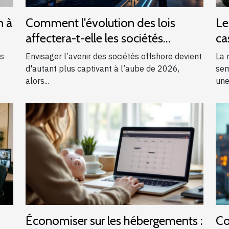
n à
Comment l'évolution des lois
Le
affectera-t-elle les sociétés
ca
offshore en 2026 ?
us
Envisager l’avenir des sociétés offshore devient
La 
d'autant plus captivant à l’aube de 2026,
sem
alors...
une
Économiser sur les hébergements :
Co