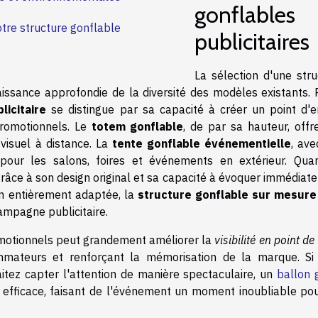
gonflables
otre structure gonflable
publicitaires
La sélection d'une stru
aissance approfondie de la diversité des modèles existants. 
licitaire
se distingue par sa capacité à créer un point d'e
romotionnels. Le
totem gonflable
, de par sa hauteur, offr
 visuel à distance. La
tente gonflable événementielle
, ave
 pour les salons, foires et événements en extérieur. Qua
on grâce à son design original et sa capacité à évoquer immédia
on entièrement adaptée, la
structure gonflable sur mesure
campagne publicitaire.
romotionnels peut grandement améliorer la
visibilité en point de
ommateurs et renforçant la mémorisation de la marque. Si
tez capter l'attention de manière spectaculaire, un
ballon 
n efficace, faisant de l'événement un moment inoubliable pou