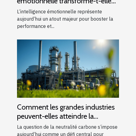
émotionnelle transforme-t-elle
les performances en entreprise ?
L’intelligence émotionnelle représente
aujourd’hui un atout majeur pour booster la
performance et...
Comment les grandes industries
peuvent-elles atteindre la
neutralité carbone ?
La question de la neutralité carbone s’impose
aujourd’hui comme un défi central pour