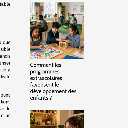
table
s que
ssible
tandis
enser
Comment les
nce à
programmes
ivité
extrascolaires
favorisent le
développement des
iques
enfants ?
ations
ve de
nt un