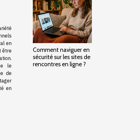
ariété
nnels
ral en
Comment naviguer en
t être
sécurité sur les sites de
tion.
rencontres en ligne ?
se le
ie de
tager
té en