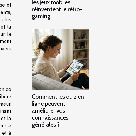
les jeux mobiles
se et
réinventent le rétro-
pants,
gaming
 plus
et la
ur la
iment
nvers
on de
Comment les quiz en
ibère
ligne peuvent
meur.
améliorer vos
inant
connaissances
 et la
générales ?
n. Ce
e et à