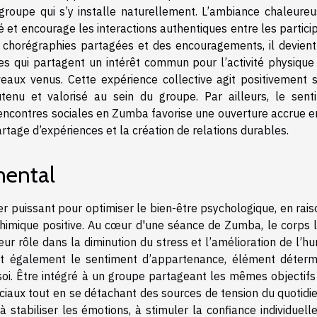
groupe qui s’y installe naturellement. L’ambiance chaleureu
é et encourage les interactions authentiques entre les partici
es chorégraphies partagées et des encouragements, il devient
es qui partagent un intérêt commun pour l’activité physique 
uveaux venus. Cette expérience collective agit positivement s
tenu et valorisé au sein du groupe. Par ailleurs, le sent
encontres sociales en Zumba favorise une ouverture accrue e
rtage d’expériences et la création de relations durables.
mental
r puissant pour optimiser le bien-être psychologique, en rais
himique positive. Au cœur d'une séance de Zumba, le corps l
r rôle dans la diminution du stress et l’amélioration de l’hu
rrit également le sentiment d’appartenance, élément déterm
 soi. Être intégré à un groupe partageant les mêmes objectifs
iaux tout en se détachant des sources de tension du quotidie
 stabiliser les émotions, à stimuler la confiance individuell