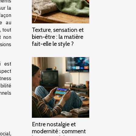
ments
ur la
façon
le au
Texture, sensation et
, tout
bien-être : la matière
t non
fait-elle le style ?
sions
i est
spect
itness
ilité
nnels
Entre nostalgie et
modernité : comment
cial,