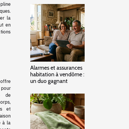
pline
ques.
er la
ut en
tions
Alarmes et assurances
habitation à vendôme :
un duo gagnant
offre
 pour
té de
orps,
es et
aison
e à la