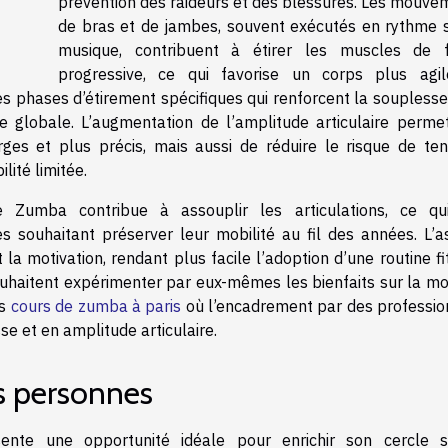
prévention des raideurs et des blessures. Les mouve
de bras et de jambes, souvent exécutés en rythme s
musique, contribuent à étirer les muscles de 
progressive, ce qui favorise un corps plus agi
es phases d’étirement spécifiques qui renforcent la souplesse
re globale. L’augmentation de l’amplitude articulaire perme
ges et plus précis, mais aussi de réduire le risque de ten
lité limitée.
e Zumba contribue à assouplir les articulations, ce qu
s souhaitant préserver leur mobilité au fil des années. L’a
 la motivation, rendant plus facile l’adoption d’une routine f
ouhaitent expérimenter par eux-mêmes les bienfaits sur la mob
es
cours de zumba à paris
où l’encadrement par des professio
e et en amplitude articulaire.
s personnes
nte une opportunité idéale pour enrichir son cercle so