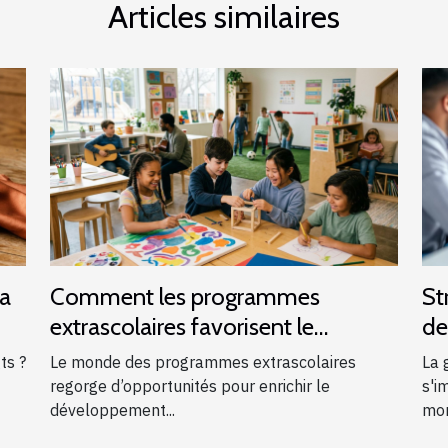
Articles similaires
la
Comment les programmes
St
extrascolaires favorisent le
de
développement des enfants ?
ts ?
Le monde des programmes extrascolaires
La 
regorge d’opportunités pour enrichir le
s'i
développement...
mon