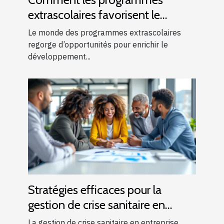
extrascolaires favorisent le
développement des enfants ?
Le monde des programmes extrascolaires
regorge d’opportunités pour enrichir le
développement...
Stratégies efficaces pour la
gestion de crise sanitaire en
entreprise
La gestion de crise sanitaire en entreprise