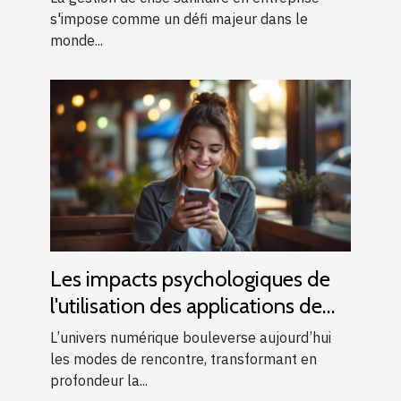
s'impose comme un défi majeur dans le
monde...
Les impacts psychologiques de
l'utilisation des applications de
rencontres modernes
L’univers numérique bouleverse aujourd’hui
les modes de rencontre, transformant en
profondeur la...