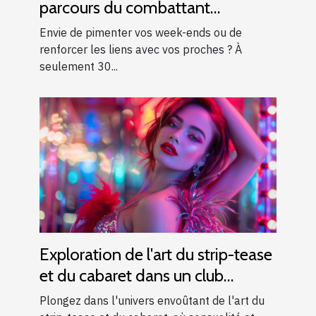
parcours du combattant
d’exception près d’Aix-en-
Envie de pimenter vos week-ends ou de
Provence !
renforcer les liens avec vos proches ? À
seulement 30...
Exploration de l'art du strip-tease
et du cabaret dans un club
moderne
Plongez dans l'univers envoûtant de l'art du