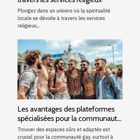
Plongez dans un univers où la spiritualité
locale se dévoile à travers les services
religieux,...
Les avantages des plateformes
spécialisées pour la communauté
gay
Trouver des espaces sûrs et adaptés est
crucial pour la communauté gay, surtout à