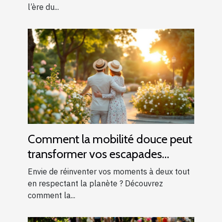
l’ère du...
Comment la mobilité douce peut
transformer vos escapades
romantiques ?
Envie de réinventer vos moments à deux tout
en respectant la planète ? Découvrez
comment la...