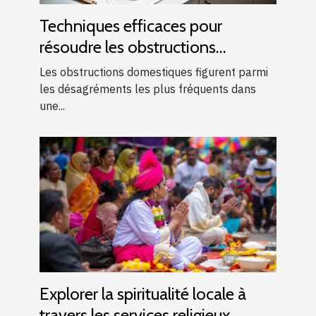
Techniques efficaces pour
résoudre les obstructions
domestiques courantes
Les obstructions domestiques figurent parmi
les désagréments les plus fréquents dans
une...
Explorer la spiritualité locale à
travers les services religieux