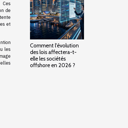
. Ces
on de
tente
les et
ntion
Comment l'évolution
u les
des lois affectera-t-
image
elle les sociétés
elles
offshore en 2026 ?