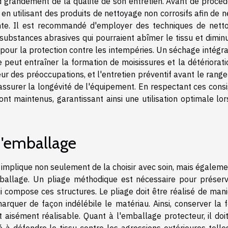
nd grandement de la qualité de son entretien. Avant de procéd
en utilisant des produits de nettoyage non corrosifs afin de 
tente. Il est recommandé d'employer des techniques de nett
 substances abrasives qui pourraient abîmer le tissu et dimin
pour la protection contre les intempéries. Un séchage intégra
le peut entraîner la formation de moisissures et la détériorat
œur des préoccupations, et l'entretien préventif avant le ran
ssurer la longévité de l'équipement. En respectant ces consi
ront maintenus, garantissant ainsi une utilisation optimale lo
d'emballage
re implique non seulement de la choisir avec soin, mais égalem
mballage. Un pliage méthodique est nécessaire pour préserv
ui compose ces structures. Le pliage doit être réalisé de man
arquer de façon indélébile le matériau. Ainsi, conserver la 
t aisément réalisable. Quant à l'emballage protecteur, il doi
 à défendre le tissu contre les agressions extérieures telle