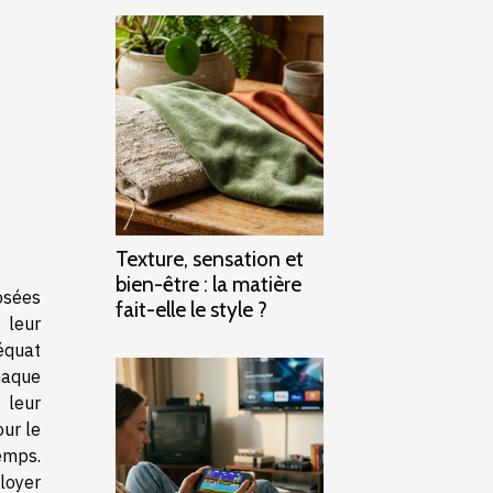
Texture, sensation et
bien-être : la matière
osées
fait-elle le style ?
 leur
équat
haque
 leur
ur le
temps.
loyer