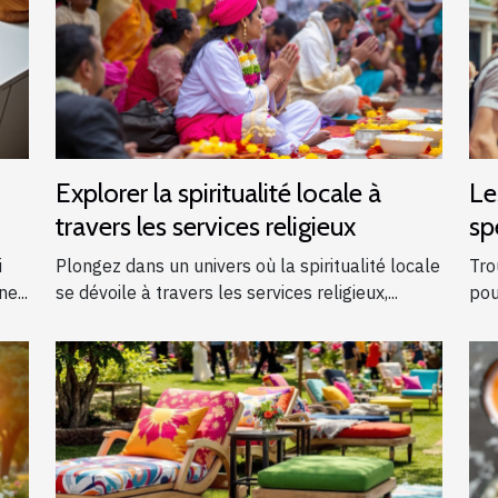
Explorer la spiritualité locale à
Le
travers les services religieux
sp
ga
i
Plongez dans un univers où la spiritualité locale
Tro
e...
se dévoile à travers les services religieux,...
pou