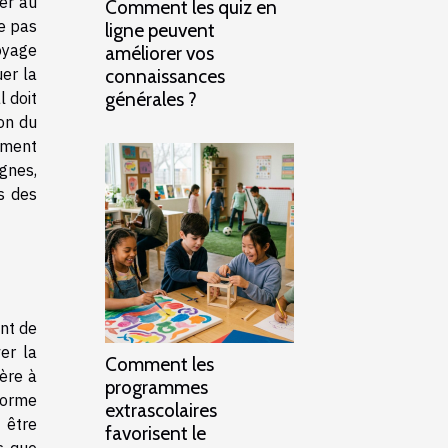
er au
Comment les quiz en
ne pas
ligne peuvent
oyage
améliorer vos
uer la
connaissances
générales ?
l doit
ion du
gement
gnes,
rs des
ent de
er la
Comment les
ière à
programmes
forme
extrascolaires
t être
favorisent le
s que