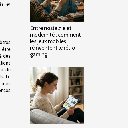
és et
Entre nostalgie et
modernité : comment
les jeux mobiles
ètres
réinventent le rétro-
t être
gaming
té des
tions
ou du
s. Le
tentes
ences