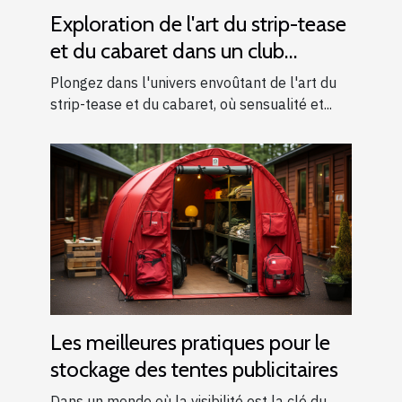
Exploration de l'art du strip-tease
et du cabaret dans un club
moderne
Plongez dans l'univers envoûtant de l'art du
strip-tease et du cabaret, où sensualité et...
Les meilleures pratiques pour le
stockage des tentes publicitaires
Dans un monde où la visibilité est la clé du