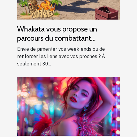
Whakata vous propose un
parcours du combattant
d’exception près d’Aix-en-
Envie de pimenter vos week-ends ou de
Provence !
renforcer les liens avec vos proches ? À
seulement 30...