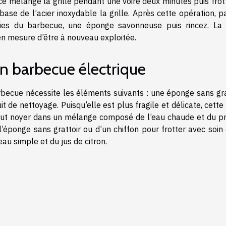
ce mélange la grille pendant une voire deux minutes puis frot
ase de l’acier inoxydable la grille. Après cette opération, p
rties du barbecue, une éponge savonneuse puis rincez. La g
en mesure d’être à nouveau exploitée.
n barbecue électrique
arbecue nécessite les éléments suivants : une éponge sans gra
t de nettoyage. Puisqu’elle est plus fragile et délicate, cette 
 faut noyer dans un mélange composé de l’eau chaude et du pr
 l’éponge sans grattoir ou d’un chiffon pour frotter avec soin
eau simple et du jus de citron.