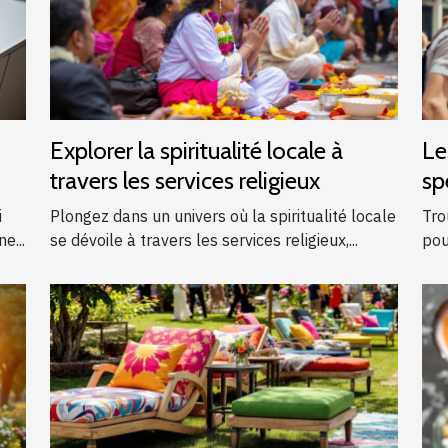
Explorer la spiritualité locale à
Le
travers les services religieux
sp
ga
i
Plongez dans un univers où la spiritualité locale
Tro
e...
se dévoile à travers les services religieux,...
pou