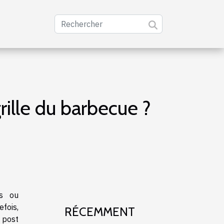
ille du barbecue ?
rs ou
efois,
RÉCEMMENT
 post