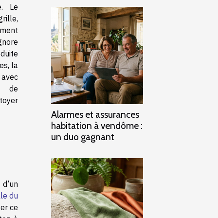
e. Le
ille,
oment
nore
duite
es, la
e avec
s de
ttoyer
Alarmes et assurances
habitation à vendôme :
un duo gagnant
 d’un
le du
ser ce