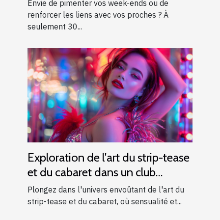
d’exception près d’Aix-en-
Envie de pimenter vos week-ends ou de
Provence !
renforcer les liens avec vos proches ? À
seulement 30...
Exploration de l'art du strip-tease
et du cabaret dans un club
moderne
Plongez dans l'univers envoûtant de l'art du
strip-tease et du cabaret, où sensualité et...