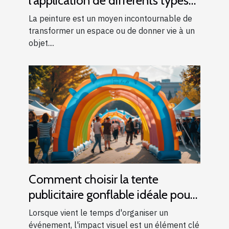
l'application de différents types
de peintures
La peinture est un moyen incontournable de
transformer un espace ou de donner vie à un
objet....
Comment choisir la tente
publicitaire gonflable idéale pour
vos événements
Lorsque vient le temps d'organiser un
événement, l'impact visuel est un élément clé