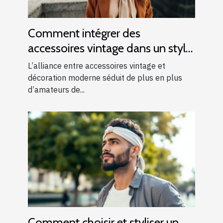
Comment intégrer des
accessoires vintage dans un style
moderne ?
L’alliance entre accessoires vintage et
décoration moderne séduit de plus en plus
d’amateurs de...
Comment choisir et styliser un