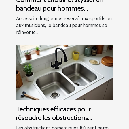
bandeau pour hommes
modernes ?
Accessoire longtemps réservé aux sportifs ou
aux musiciens, le bandeau pour hommes se
réinvente...
Techniques efficaces pour
résoudre les obstructions
domestiques courantes
Les obstructions domestiques figurent parmi