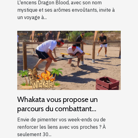
l'encens Dragon Blood
L'encens Dragon Blood, avec son nom
mystique et ses arômes envoûtants, invite à
un voyage à...
Whakata vous propose un
parcours du combattant
d’exception près d’Aix-en-
Envie de pimenter vos week-ends ou de
Provence !
renforcer les liens avec vos proches ? À
seulement 30...