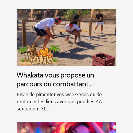
Whakata vous propose un
parcours du combattant
d’exception près d’Aix-en-
Envie de pimenter vos week-ends ou de
Provence !
renforcer les liens avec vos proches ? À
seulement 30...