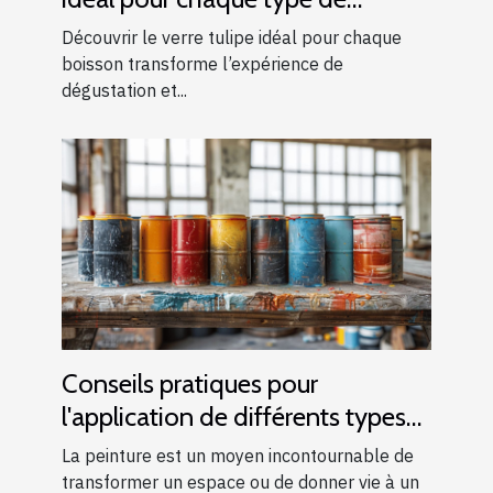
boisson ?
Découvrir le verre tulipe idéal pour chaque
boisson transforme l’expérience de
dégustation et...
Conseils pratiques pour
l'application de différents types
de peintures
La peinture est un moyen incontournable de
transformer un espace ou de donner vie à un