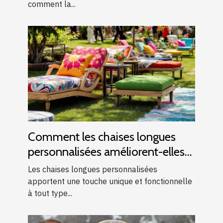
comment la...
Comment les chaises longues
personnalisées améliorent-elles
les événements ?
Les chaises longues personnalisées
apportent une touche unique et fonctionnelle
à tout type...