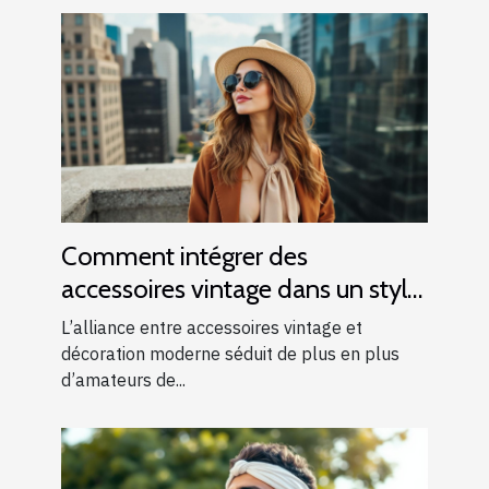
Comment intégrer des
accessoires vintage dans un style
moderne ?
L’alliance entre accessoires vintage et
décoration moderne séduit de plus en plus
d’amateurs de...