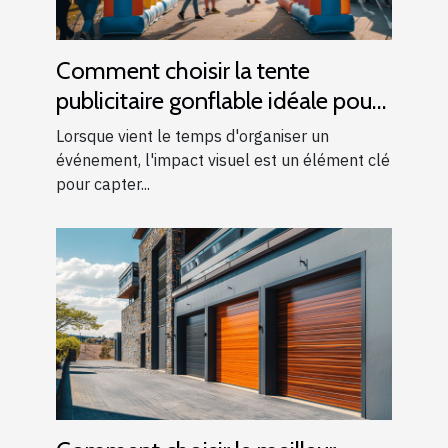
Comment choisir la tente
publicitaire gonflable idéale pour
vos événements
Lorsque vient le temps d'organiser un
événement, l'impact visuel est un élément clé
pour capter...