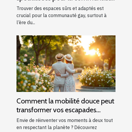
gay
Trouver des espaces sûrs et adaptés est
crucial pour la communauté gay, surtout à
l’ère du...
Comment la mobilité douce peut
transformer vos escapades
romantiques ?
Envie de réinventer vos moments à deux tout
en respectant la planète ? Découvrez