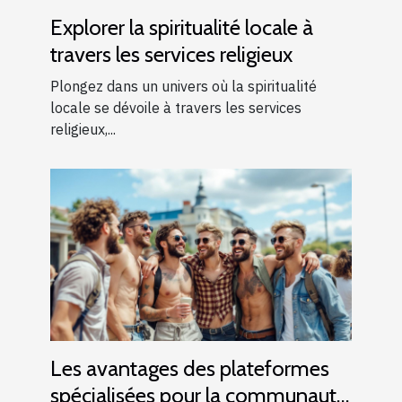
Explorer la spiritualité locale à
travers les services religieux
Plongez dans un univers où la spiritualité
locale se dévoile à travers les services
religieux,...
Les avantages des plateformes
spécialisées pour la communauté