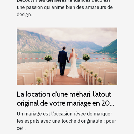
Découvrir les dernières tendances déco est
une passion qui anime bien des amateurs de
design...
La location d’une méhari, l’atout
original de votre mariage en 2025
!
Un mariage est l’occasion rêvée de marquer
les esprits avec une touche d’originalité ; pour
cet...