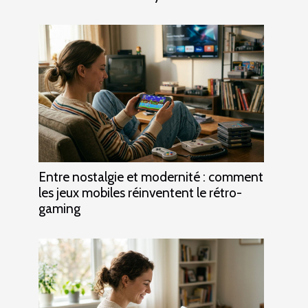
Entre nostalgie et modernité : comment
les jeux mobiles réinventent le rétro-
gaming