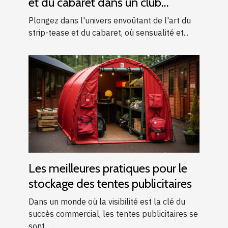
et du cabaret dans un club
moderne
Plongez dans l'univers envoûtant de l'art du
strip-tease et du cabaret, où sensualité et...
Les meilleures pratiques pour le
stockage des tentes publicitaires
Dans un monde où la visibilité est la clé du
succès commercial, les tentes publicitaires se
sont...