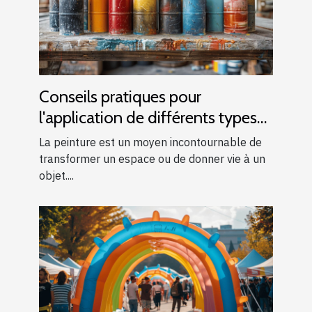
Conseils pratiques pour
l'application de différents types
de peintures
La peinture est un moyen incontournable de
transformer un espace ou de donner vie à un
objet....