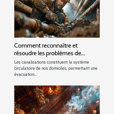
Comment reconnaître et
résoudre les problèmes de
canalisations bouchées
Les canalisations constituent le système
circulatoire de nos domiciles, permettant une
évacuation...