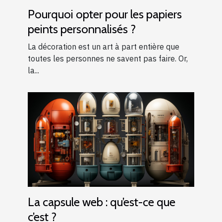
Pourquoi opter pour les papiers
peints personnalisés ?
La décoration est un art à part entière que
toutes les personnes ne savent pas faire. Or,
la...
La capsule web : qu’est-ce que
c’est ?