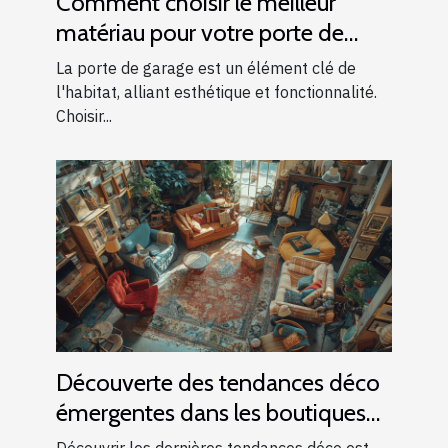
Comment choisir le meilleur
matériau pour votre porte de
garage
La porte de garage est un élément clé de
l'habitat, alliant esthétique et fonctionnalité.
Choisir...
Découverte des tendances déco
émergentes dans les boutiques
locales