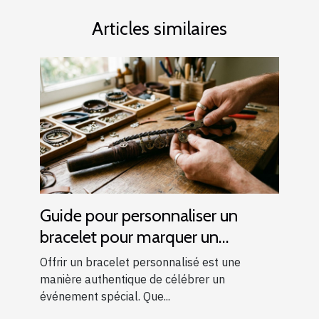
Articles similaires
Guide pour personnaliser un
bracelet pour marquer un
événement spécial
Offrir un bracelet personnalisé est une
manière authentique de célébrer un
événement spécial. Que...