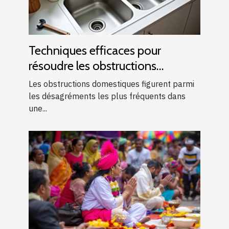
Techniques efficaces pour
résoudre les obstructions
domestiques courantes
Les obstructions domestiques figurent parmi
les désagréments les plus fréquents dans
une...