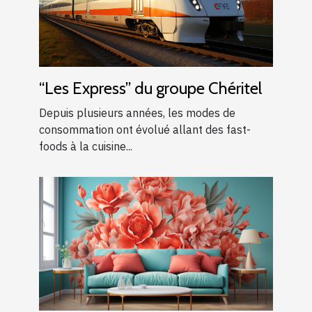
“Les Express” du groupe Chéritel
Depuis plusieurs années, les modes de
consommation ont évolué allant des fast-
foods à la cuisine...