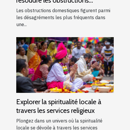
résoudre les obstructions
domestiques courantes
Les obstructions domestiques figurent parmi
les désagréments les plus fréquents dans
une...
Explorer la spiritualité locale à
travers les services religieux
Plongez dans un univers où la spiritualité
locale se dévoile à travers les services