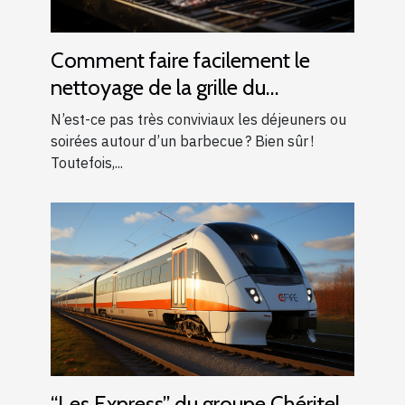
Comment faire facilement le
nettoyage de la grille du
barbecue ?
N’est-ce pas très conviviaux les déjeuners ou
soirées autour d’un barbecue ? Bien sûr !
Toutefois,...
“Les Express” du groupe Chéritel