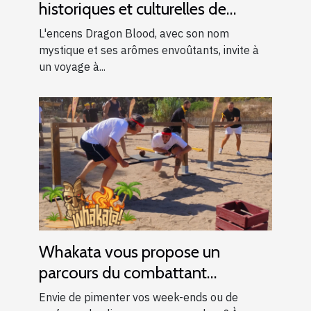
historiques et culturelles de
l'encens Dragon Blood
L'encens Dragon Blood, avec son nom
mystique et ses arômes envoûtants, invite à
un voyage à...
Whakata vous propose un
parcours du combattant
d’exception près d’Aix-en-
Envie de pimenter vos week-ends ou de