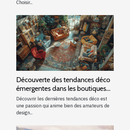
Choisir...
Découverte des tendances déco
émergentes dans les boutiques
locales
Découvrir les dernières tendances déco est
une passion qui anime bien des amateurs de
design...