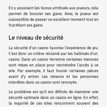
En y associant les bonus attribués aux joueurs, cela
permet de booster ses gains. Ainsi, le joueur est
susceptible de passer un excellent moment tout en
fructifiant ses gains.
Le niveau de sécurité
La sécurité d’un casino favorise l’expérience de jeu.
C’est donc un critère réclamé par les habitués d’un
casino. Dans un casino terrestre certaines mesures
sont mises en place pour restreindre l’accès à ce
site. Par exemple, il faut fournir certaines pièces
avant d’y entrer. Les mineurs et les personnes
interdites dans un casino sont renvoyés.
Le problème est qu’il est difficile de maintenir une
sécurité optimale dans un casino en ligne. En effet,
la majorité de ces sites rencontrent souvent des