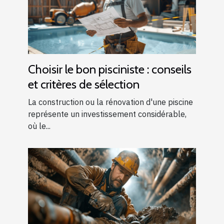
Choisir le bon pisciniste : conseils
et critères de sélection
La construction ou la rénovation d'une piscine
représente un investissement considérable,
où le...