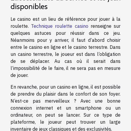
disponibles
Le casino est un lieu de référence pour jouer à la
roulette.
Technique roulette casino
renseigne sur
quelques astuces pour réussir dans ce jeu.
Néanmoins pour y arriver, il faut d’abord choisir
entre le casino en ligne et le casino terrestre. Dans
un casino terrestre, le joueur est dans l’obligation
de se déplacer. Au cas où il serait dans
l’impossibilité de le faire, il ne sera pas en mesure
de jouer.
En revanche, pour un casino en ligne, il est possible
de prendre du plaisir dans le confort de son foyer.
N’est-ce pas merveilleux ? Avec une bonne
connexion internet et un smartphone ou un
ordinateur, on peut se lancer. Sur ce type de
plateforme, le joueur peut trouver un large
inventaire de jeux classiques et des exclusivités.