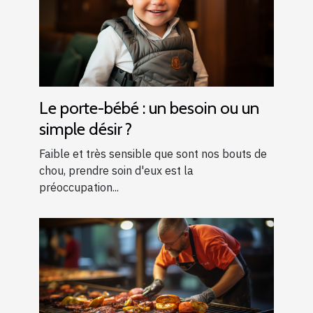
Le porte-bébé : un besoin ou un
simple désir ?
Faible et très sensible que sont nos bouts de
chou, prendre soin d'eux est la
préoccupation...