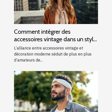
Comment intégrer des
accessoires vintage dans un style
moderne ?
L’alliance entre accessoires vintage et
décoration moderne séduit de plus en plus
d’amateurs de...