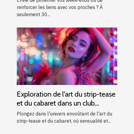
Envie de pimenter vos week-ends ou de
Provence !
renforcer les liens avec vos proches ? À
seulement 30...
Exploration de l'art du strip-tease
et du cabaret dans un club
moderne
Plongez dans l'univers envoûtant de l'art du
strip-tease et du cabaret, où sensualité et...