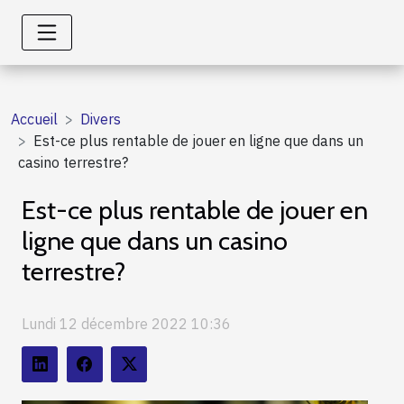
Accueil
Divers
Est-ce plus rentable de jouer en ligne que dans un
casino terrestre?
Est-ce plus rentable de jouer en
ligne que dans un casino
terrestre?
Lundi 12 décembre 2022 10:36