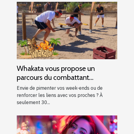
Whakata vous propose un
parcours du combattant
d’exception près d’Aix-en-
Envie de pimenter vos week-ends ou de
Provence !
renforcer les liens avec vos proches ? À
seulement 30...