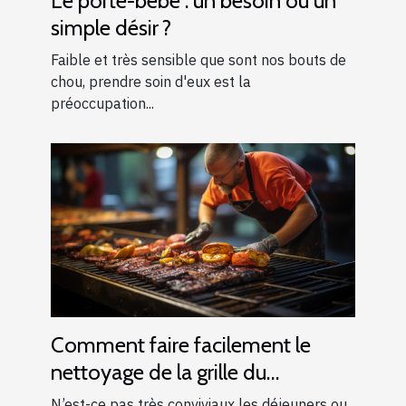
Le porte-bébé : un besoin ou un
simple désir ?
Faible et très sensible que sont nos bouts de
chou, prendre soin d'eux est la
préoccupation...
Comment faire facilement le
nettoyage de la grille du
barbecue ?
N’est-ce pas très conviviaux les déjeuners ou