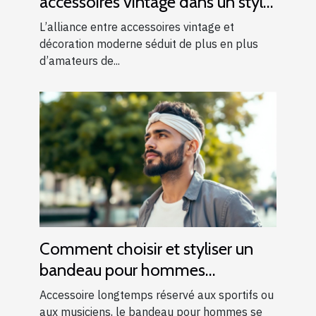
accessoires vintage dans un style
moderne ?
L’alliance entre accessoires vintage et
décoration moderne séduit de plus en plus
d’amateurs de...
Comment choisir et styliser un
bandeau pour hommes
modernes ?
Accessoire longtemps réservé aux sportifs ou
aux musiciens, le bandeau pour hommes se