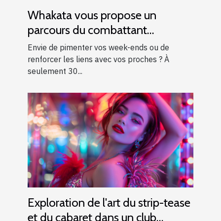
Whakata vous propose un
parcours du combattant
d’exception près d’Aix-en-
Envie de pimenter vos week-ends ou de
Provence !
renforcer les liens avec vos proches ? À
seulement 30...
Exploration de l'art du strip-tease
et du cabaret dans un club