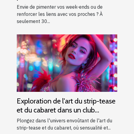
d’exception près d’Aix-en-
Envie de pimenter vos week-ends ou de
Provence !
renforcer les liens avec vos proches ? À
seulement 30...
Exploration de l'art du strip-tease
et du cabaret dans un club
moderne
Plongez dans l'univers envoûtant de l'art du
strip-tease et du cabaret, où sensualité et...