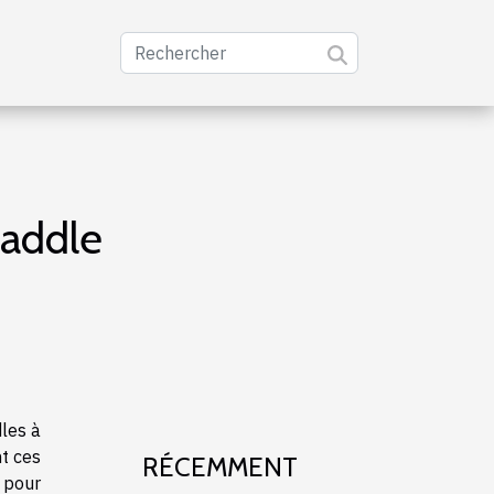
paddle
dles à
t ces
RÉCEMMENT
 pour