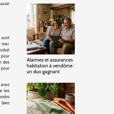
avoir
 sont
a mer.
oduit
s pour
Alarmes et assurances
n des
habitation à vendôme :
e pour
un duo gagnant
 avez
e les
indre
 bien