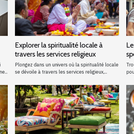
Explorer la spiritualité locale à
Le
travers les services religieux
sp
ga
i
Plongez dans un univers où la spiritualité locale
Tro
e...
se dévoile à travers les services religieux,...
pou