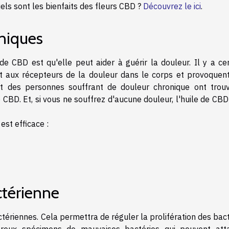
els sont les bienfaits des fleurs CBD ?
Découvrez le ici
.
oniques
e CBD est qu'elle peut aider à guérir la douleur. Il y a cer
nt aux récepteurs de la douleur dans le corps et provoquent
art des personnes souffrant de douleur chronique ont trou
e CBD. Et, si vous ne souffrez d'aucune douleur, l'huile de CB
est efficace :
ctérienne
ctériennes. Cela permettra de réguler la prolifération des bac
breux spécimens de mauvaises bactéries qui peuvent att