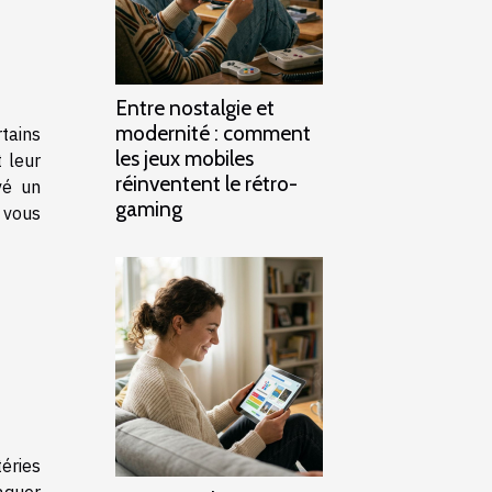
Entre nostalgie et
modernité : comment
tains
les jeux mobiles
 leur
réinventent le rétro-
vé un
gaming
D vous
téries
aquer