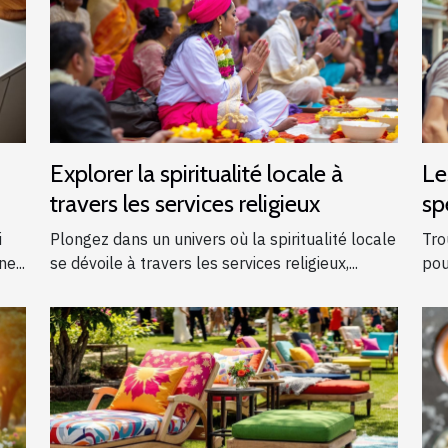
Explorer la spiritualité locale à
Le
travers les services religieux
sp
ga
i
Plongez dans un univers où la spiritualité locale
Tro
e...
se dévoile à travers les services religieux,...
pou