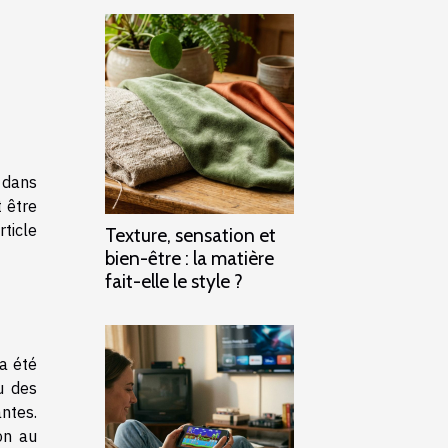
e dans
 être
ticle
Texture, sensation et
bien-être : la matière
fait-elle le style ?
a été
u des
ntes.
on au