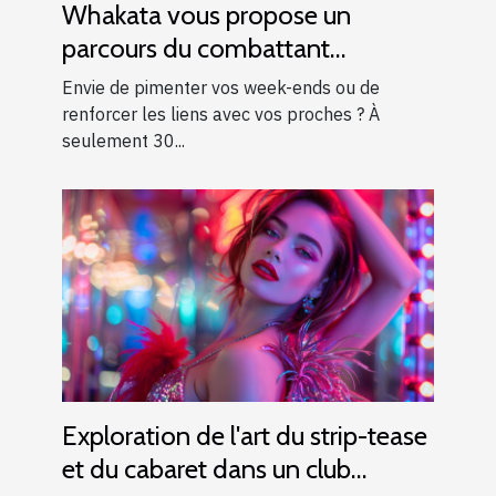
Whakata vous propose un
parcours du combattant
d’exception près d’Aix-en-
Envie de pimenter vos week-ends ou de
Provence !
renforcer les liens avec vos proches ? À
seulement 30...
Exploration de l'art du strip-tease
et du cabaret dans un club