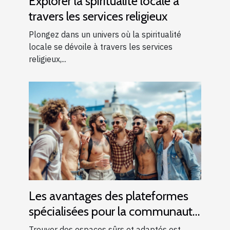
Explorer la spiritualité locale à
travers les services religieux
Plongez dans un univers où la spiritualité
locale se dévoile à travers les services
religieux,...
Les avantages des plateformes
spécialisées pour la communauté
gay
Trouver des espaces sûrs et adaptés est