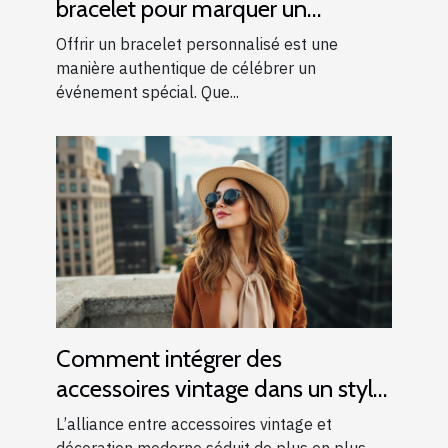
bracelet pour marquer un
événement spécial
Offrir un bracelet personnalisé est une
manière authentique de célébrer un
événement spécial. Que...
Comment intégrer des
accessoires vintage dans un style
moderne ?
L’alliance entre accessoires vintage et
décoration moderne séduit de plus en plus