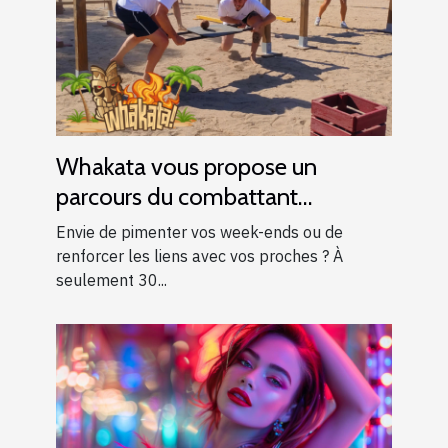
Whakata vous propose un
parcours du combattant
d’exception près d’Aix-en-
Envie de pimenter vos week-ends ou de
Provence !
renforcer les liens avec vos proches ? À
seulement 30...