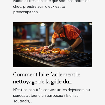
Faible et très sensible que sont nos bouts de
chou, prendre soin d'eux est la
préoccupation...
Comment faire facilement le
nettoyage de la grille du
barbecue ?
N’est-ce pas très conviviaux les déjeuners ou
soirées autour d’un barbecue ? Bien sûr !
Toutefois,...