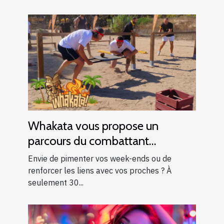
Whakata vous propose un
parcours du combattant
d’exception près d’Aix-en-
Envie de pimenter vos week-ends ou de
Provence !
renforcer les liens avec vos proches ? À
seulement 30...