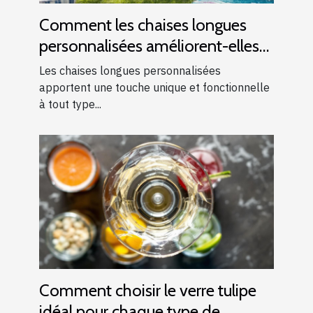
Comment les chaises longues
personnalisées améliorent-elles
les événements ?
Les chaises longues personnalisées
apportent une touche unique et fonctionnelle
à tout type...
Comment choisir le verre tulipe
idéal pour chaque type de