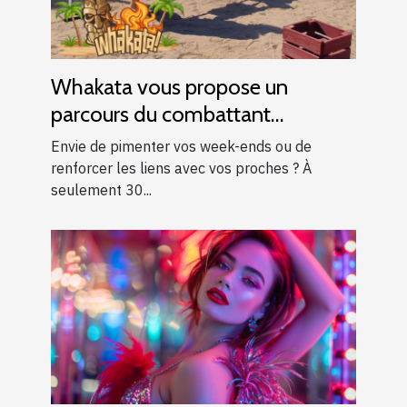
Whakata vous propose un
parcours du combattant
d’exception près d’Aix-en-
Envie de pimenter vos week-ends ou de
Provence !
renforcer les liens avec vos proches ? À
seulement 30...