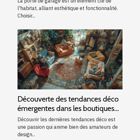
La porte de garage est un élément clé de
l'habitat, alliant esthétique et fonctionnalité.
Choisir...
Découverte des tendances déco
émergentes dans les boutiques
locales
Découvrir les dernières tendances déco est
une passion qui anime bien des amateurs de
design...