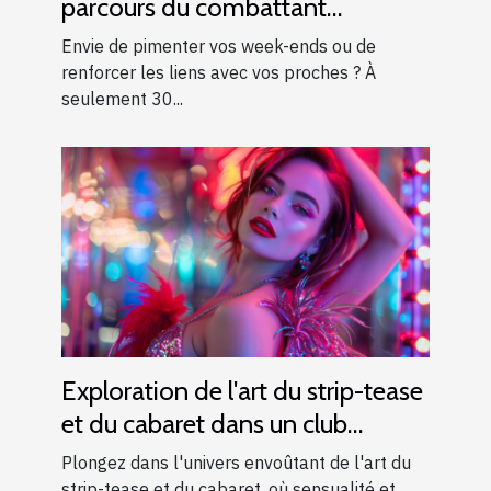
parcours du combattant
d’exception près d’Aix-en-
Envie de pimenter vos week-ends ou de
Provence !
renforcer les liens avec vos proches ? À
seulement 30...
Exploration de l'art du strip-tease
et du cabaret dans un club
moderne
Plongez dans l'univers envoûtant de l'art du
strip-tease et du cabaret, où sensualité et...