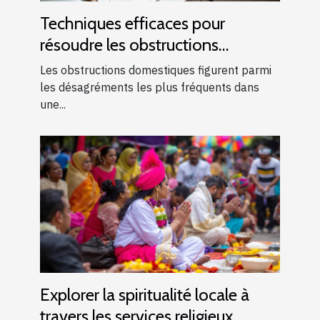
Techniques efficaces pour
résoudre les obstructions
domestiques courantes
Les obstructions domestiques figurent parmi
les désagréments les plus fréquents dans
une...
Explorer la spiritualité locale à
travers les services religieux