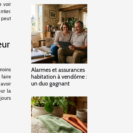
 voir
tier.
 peut
eur
Alarmes et assurances
moins
habitation à vendôme :
 faire
un duo gagnant
 avoir
ur la
jours