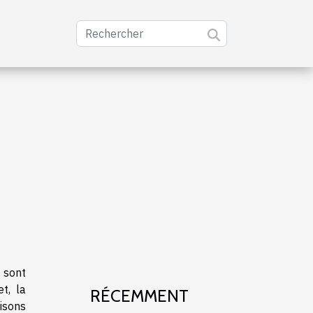
 sont
et, la
RÉCEMMENT
isons