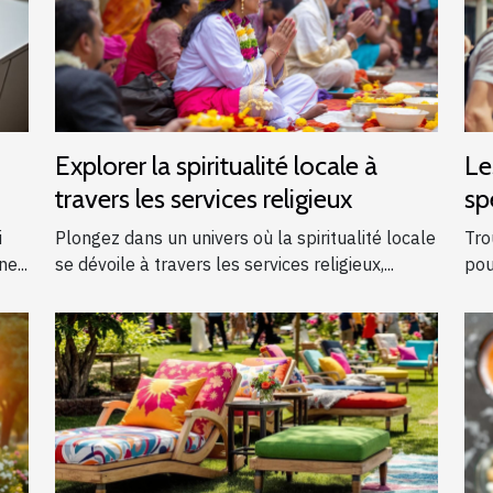
Explorer la spiritualité locale à
Le
travers les services religieux
sp
ga
i
Plongez dans un univers où la spiritualité locale
Tro
e...
se dévoile à travers les services religieux,...
pou