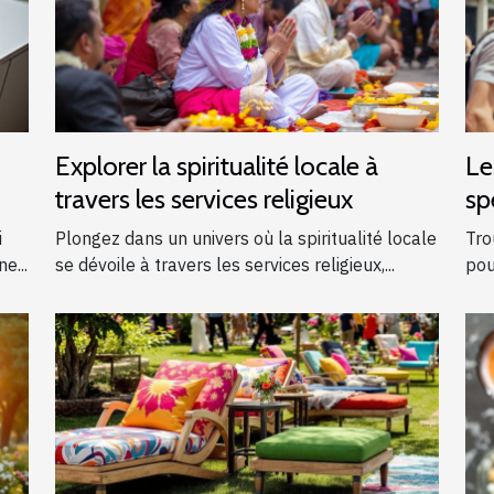
Explorer la spiritualité locale à
Le
travers les services religieux
sp
ga
i
Plongez dans un univers où la spiritualité locale
Tro
e...
se dévoile à travers les services religieux,...
pou