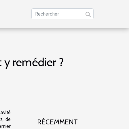
t y remédier ?
avité
z, de
RÉCEMMENT
rnier