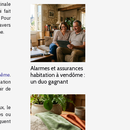
tinale
 fait
 Pour
avers
e.
Alarmes et assurances
habitation à vendôme :
-même
.
un duo gagnant
ation
ir de
x, le
és ou
squent