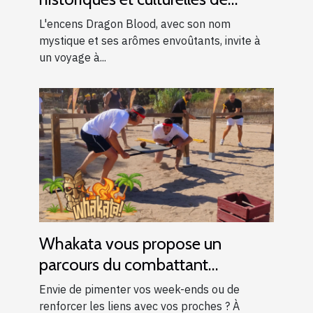
l'encens Dragon Blood
L'encens Dragon Blood, avec son nom
mystique et ses arômes envoûtants, invite à
un voyage à...
Whakata vous propose un
parcours du combattant
d’exception près d’Aix-en-
Envie de pimenter vos week-ends ou de
Provence !
renforcer les liens avec vos proches ? À