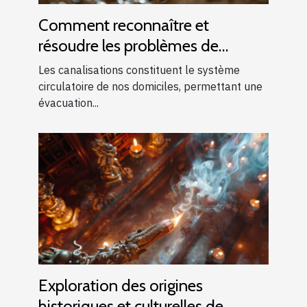
Comment reconnaître et
résoudre les problèmes de
canalisations bouchées
Les canalisations constituent le système
circulatoire de nos domiciles, permettant une
évacuation...
Exploration des origines
historiques et culturelles de