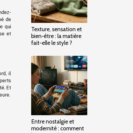
ndez-
ipé de
e qui
Texture, sensation et
se et
bien-être : la matière
fait-elle le style ?
d, il
xperts
té. Et
eure.
Entre nostalgie et
modernité : comment