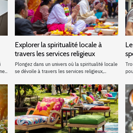
Explorer la spiritualité locale à
Le
travers les services religieux
sp
ga
i
Plongez dans un univers où la spiritualité locale
Tro
e...
se dévoile à travers les services religieux,...
pou