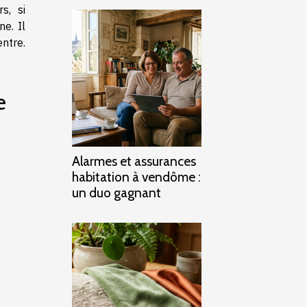
s, si
ne. Il
ntre.
e
Alarmes et assurances
habitation à vendôme :
un duo gagnant