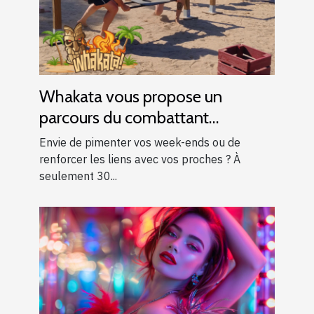
Whakata vous propose un
parcours du combattant
d’exception près d’Aix-en-
Envie de pimenter vos week-ends ou de
Provence !
renforcer les liens avec vos proches ? À
seulement 30...